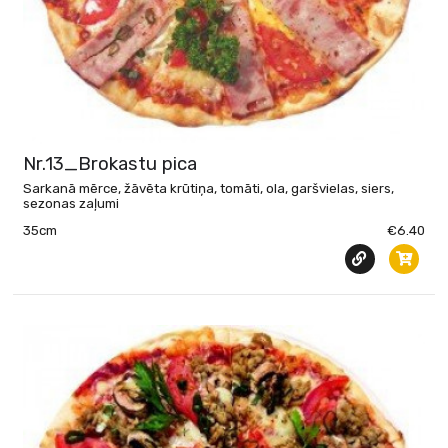
Nr.13_Brokastu pica
Sarkanā mērce, žāvēta krūtiņa, tomāti, ola, garšvielas, siers,
sezonas zaļumi
35cm
€6.40