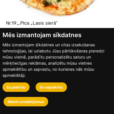
Nr.19_Pica „Lasis sierā”
Baltā mērce, mazsālīts lasis, Mozzarella siers, tomāti cherry,
siers, garšviela, sezonas zaļumi
Mēs izmantojam sīkdatnes
35cm
€8.50
Mēs izmantojam sīkdatnes un citas izsekošanas
tehnoloģijas, lai uzlabotu Jūsu pārlūkošanas pieredzi
mūsu vietnē, parādītu personalizētu saturu un
mērķtiecīgas reklāmas, analizētu mūsu vietnes
apmeklētību un saprastu, no kurienes nāk mūsu
apmeklētāji.
Es piekrītu
Es nepiekrītu
Mainīt uzstādījumus