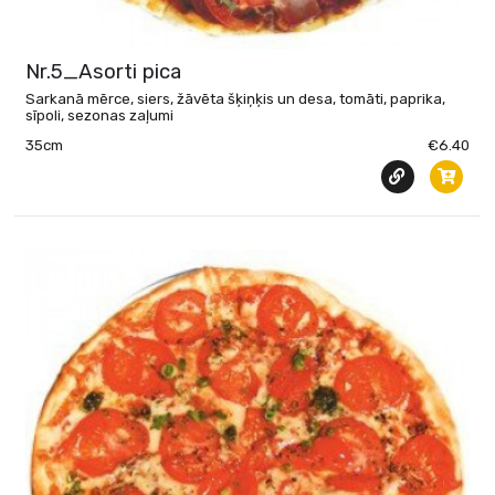
Nr.5_Asorti pica
Sarkanā mērce, siers, žāvēta šķiņķis un desa, tomāti, paprika,
sīpoli, sezonas zaļumi
35cm
€6.40