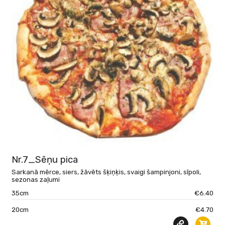
Nr.7_Sēņu pica
Sarkanā mērce, siers, žāvēts šķiņķis, svaigi šampinjoni, sīpoli,
sezonas zaļumi
35cm
€6.40
20cm
€4.70