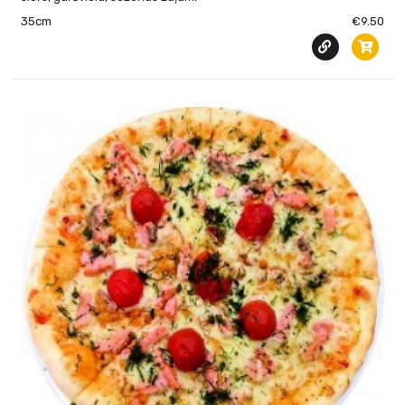
35cm
€9.50