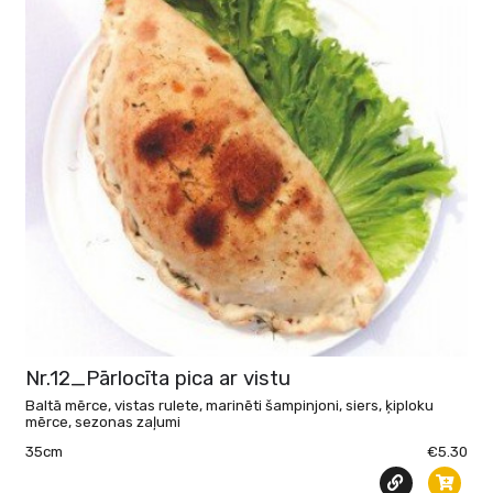
Nr.12_Pārlocīta pica ar vistu
Baltā mērce, vistas rulete, marinēti šampinjoni, siers, ķiploku
mērce, sezonas zaļumi
35cm
€5.30