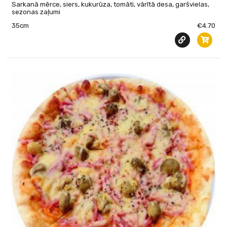
Sarkanā mērce, siers, kukurūza, tomāti, vārītā desa, garšvielas,
sezonas zaļumi
35cm
€4.70