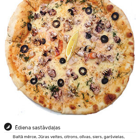
Ēdiena sastāvdaļas
Baltā mērce, Jūras veltes, citrons, olīvas, siers, garšvielas,