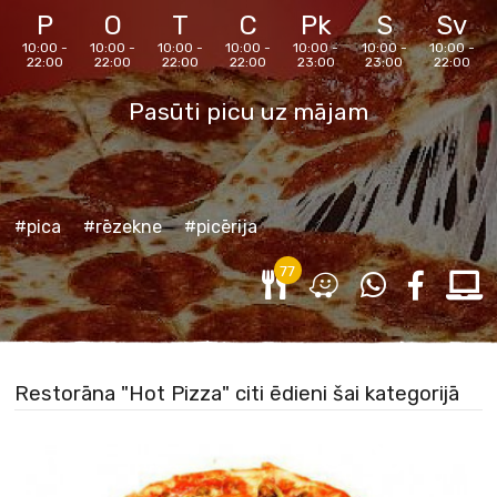
P
O
T
C
Pk
S
Sv
10:00 -
10:00 -
10:00 -
10:00 -
10:00 -
10:00 -
10:00 -
22:00
22:00
22:00
22:00
23:00
23:00
22:00
Pasūti picu uz mājam
#pica
#rēzekne
#picērija
77
Restorāna "Hot Pizza" citi ēdieni šai kategorijā