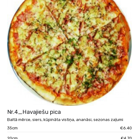
Nr.4_Havajiešu pica
Baltā mērce, siers, kūpināta vistiņa, ananāsi, sezonas zaļumi
35cm
€6.40
20cm
€4.70