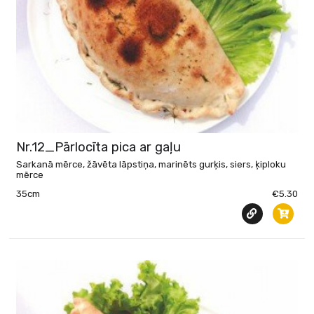
Nr.12_Pārlocīta pica ar gaļu
Sarkanā mērce, žāvēta lāpstiņa, marinēts gurķis, siers, ķiploku
mērce
35cm
€5.30