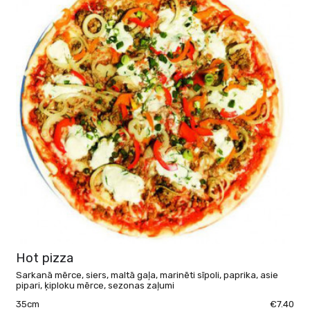
Hot pizza
Sarkanā mērce, siers, maltā gaļa, marinēti sīpoli, paprika, asie
pipari, ķiploku mērce, sezonas zaļumi
35cm
€7.40