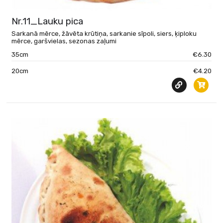
Nr.11_Lauku pica
Sarkanā mērce, žāvēta krūtiņa, sarkanie sīpoli, siers, ķiploku
mērce, garšvielas, sezonas zaļumi
35cm
€6.30
20cm
€4.20