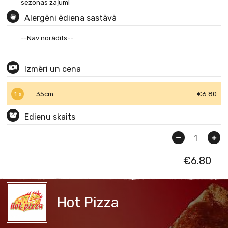
sezonas zaļumi
Alergēni ēdiena sastāvā
--Nav norādīts--
Izmēri un cena
1 x
35cm
€6.80
Edienu skaits
1
€
6.80
Hot Pizza