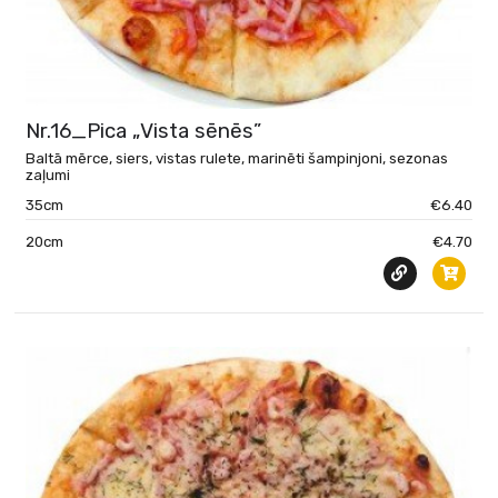
Nr.16_Pica „Vista sēnēs”
Baltā mērce, siers, vistas rulete, marinēti šampinjoni, sezonas
zaļumi
35cm
€6.40
20cm
€4.70