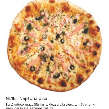
Nr.18_Neptūna pica
Baltā mērce, mazsālīts lasis, Mozzarella siers, tomāti cherry,
siers, garšviela, sezonas zaļumi