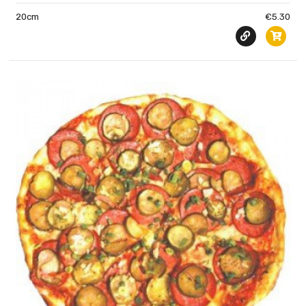
20cm
€5.30