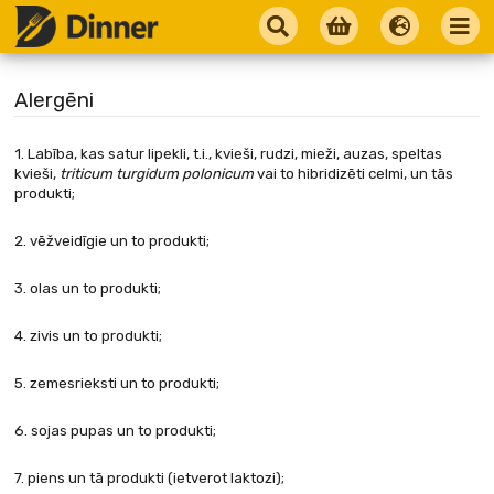
Alergēni
1. Labība, kas satur lipekli, t.i., kvieši, rudzi, mieži, auzas, speltas
kvieši,
triticum turgidum polonicum
vai to hibridizēti celmi, un tās
produkti;
2. vēžveidīgie un to produkti;
3. olas un to produkti;
4. zivis un to produkti;
5. zemesrieksti un to produkti;
6. sojas pupas un to produkti;
7. piens un tā produkti (ietverot laktozi);