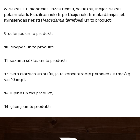
8. rieksti, t. i., mandeles, lazdu rieksti, valrieksti, Indijas rieksti,
pekanrieksti, Brazīlijas rieksti, pistāciju rieksti, makadāmijas jeb
Kvīnslendas rieksti (
Macadamia ternifolia
) un to produkti;
9. selerijas un to produkti;
10. sinepes un to produkti;
11. sezama sēklas un to produkti;
12. sēra dioksīds un sulfīti, ja to koncentrācija pārsniedz 10 mg/kg
vai 10 mg/l,
13. lupīna un tās produkti;
14. gliemji un to produkti.