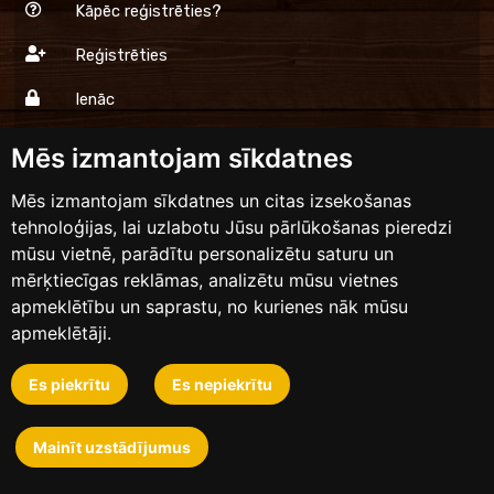
Kāpēc reģistrēties?
Reģistrēties
Ienāc
Mēs izmantojam sīkdatnes
Dinner.lv
Mēs izmantojam sīkdatnes un citas izsekošanas
tehnoloģijas, lai uzlabotu Jūsu pārlūkošanas pieredzi
Lietošanas noteikumi
mūsu vietnē, parādītu personalizētu saturu un
Privātums
mērķtiecīgas reklāmas, analizētu mūsu vietnes
apmeklētību un saprastu, no kurienes nāk mūsu
Sazinies ar mums
apmeklētāji.
Es piekrītu
Es nepiekrītu
Dizains un izstrāde
Mainīt uzstādījumus