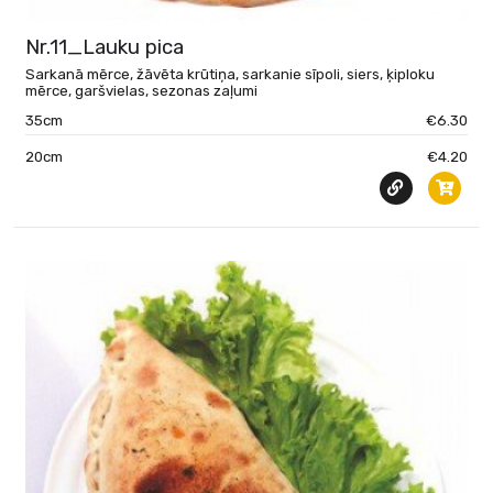
Nr.11_Lauku pica
Sarkanā mērce, žāvēta krūtiņa, sarkanie sīpoli, siers, ķiploku
mērce, garšvielas, sezonas zaļumi
35cm
€6.30
20cm
€4.20