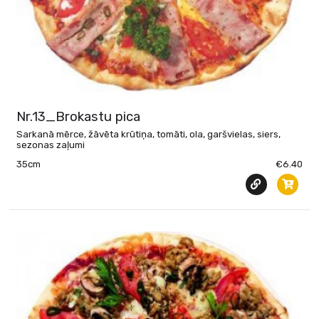
Nr.13_Brokastu pica
Sarkanā mērce, žāvēta krūtiņa, tomāti, ola, garšvielas, siers,
sezonas zaļumi
35cm
€6.40