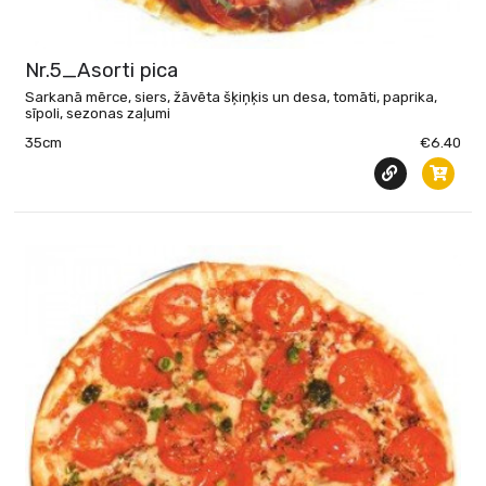
Nr.5_Asorti pica
Sarkanā mērce, siers, žāvēta šķiņķis un desa, tomāti, paprika,
sīpoli, sezonas zaļumi
35cm
€6.40