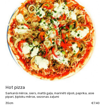
Hot pizza
Sarkanā mērce, siers, maltā gaļa, marinēti sīpoli, paprika, asie
pipari, ķiploku mērce, sezonas zaļumi
35cm
€7.40