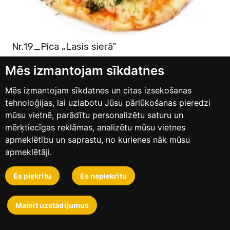
Nr.19_Pica „Lasis sierā”
Baltā mērce, mazsālīts lasis, Mozzarella siers, tomāti cherry,
siers, garšviela, sezonas zaļumi
Mēs izmantojam sīkdatnes
35cm
€8.50
Mēs izmantojam sīkdatnes un citas izsekošanas
tehnoloģijas, lai uzlabotu Jūsu pārlūkošanas pieredzi
mūsu vietnē, parādītu personalizētu saturu un
mērķtiecīgas reklāmas, analizētu mūsu vietnes
apmeklētību un saprastu, no kurienes nāk mūsu
apmeklētāji.
Es piekrītu
Es nepiekrītu
Mainīt uzstādījumus