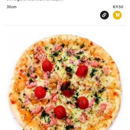
35cm
€9.50