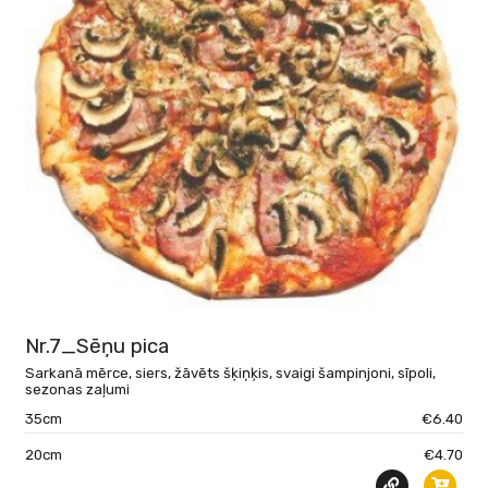
Nr.7_Sēņu pica
Sarkanā mērce, siers, žāvēts šķiņķis, svaigi šampinjoni, sīpoli,
sezonas zaļumi
35cm
€6.40
20cm
€4.70