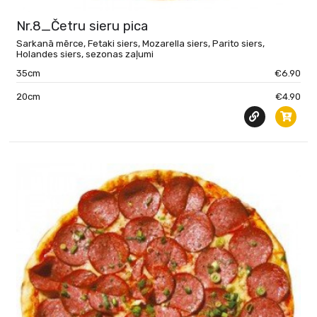
Nr.8_Četru sieru pica
Sarkanā mērce, Fetaki siers, Mozarella siers, Parito siers,
Holandes siers, sezonas zaļumi
35cm
€6.90
20cm
€4.90