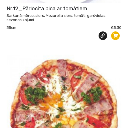
Nr.12_Pārlocīta pica ar tomātiem
Sarkanā mērce, siers, Mozarella siers, tomāti, garšvielas,
sezonas zaļumi
35cm
€5.30