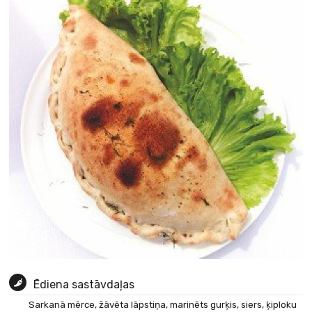
Ēdiena sastāvdaļas
Sarkanā mērce, žāvēta lāpstiņa, marinēts gurķis, siers, ķiploku