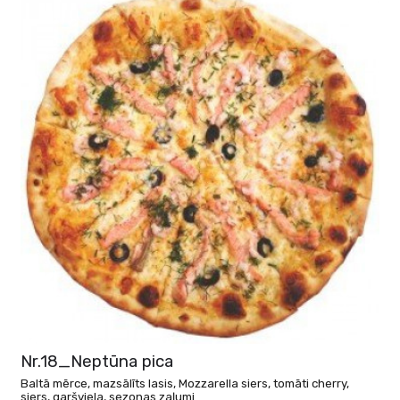
Nr.18_Neptūna pica
Baltā mērce, mazsālīts lasis, Mozzarella siers, tomāti cherry,
siers, garšviela, sezonas zaļumi