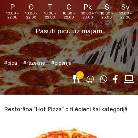
P
O
T
C
Pk
S
Sv
10:00 -
10:00 -
10:00 -
10:00 -
10:00 -
10:00 -
10:00 -
22:00
22:00
22:00
22:00
23:00
23:00
22:00
Pasūti picu uz mājam
#pica
#rēzekne
#picērija
77
Restorāna "Hot Pizza" citi ēdieni šai kategorijā