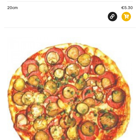
20cm
€5.30