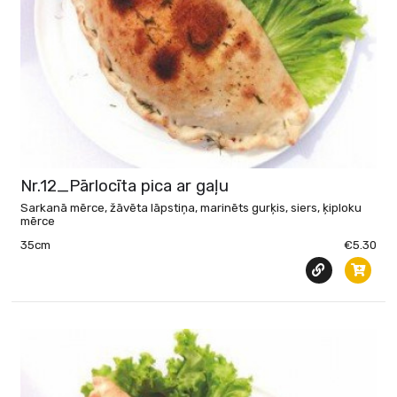
Nr.12_Pārlocīta pica ar gaļu
Sarkanā mērce, žāvēta lāpstiņa, marinēts gurķis, siers, ķiploku
mērce
35cm
€5.30