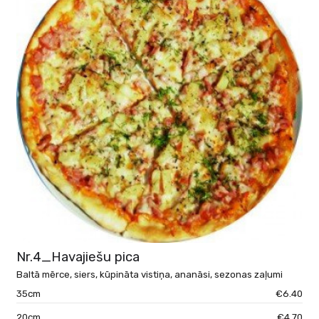
Nr.4_Havajiešu pica
Baltā mērce, siers, kūpināta vistiņa, ananāsi, sezonas zaļumi
35cm
€6.40
20cm
€4.70