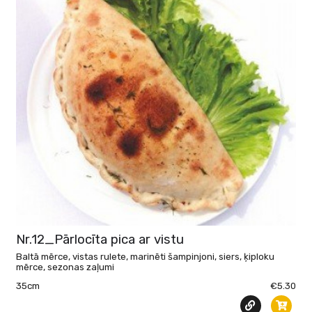
Nr.12_Pārlocīta pica ar vistu
Baltā mērce, vistas rulete, marinēti šampinjoni, siers, ķiploku
mērce, sezonas zaļumi
35cm
€5.30