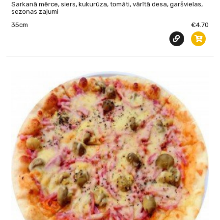
Sarkanā mērce, siers, kukurūza, tomāti, vārītā desa, garšvielas,
sezonas zaļumi
35cm
€4.70