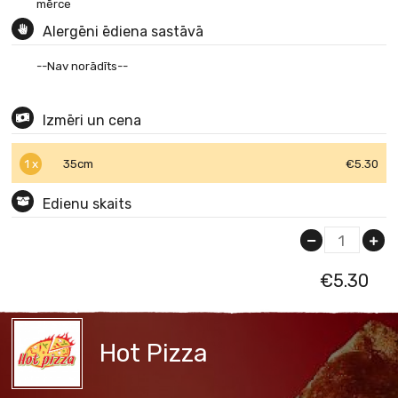
mērce
Alergēni ēdiena sastāvā
--Nav norādīts--
Izmēri un cena
1 x
35cm
€5.30
Edienu skaits
1
€
5.30
Hot Pizza