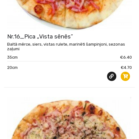
Nr.16_Pica „Vista sēnēs”
Baltā mērce, siers, vistas rulete, marinēti šampinjoni, sezonas
zaļumi
35cm
€6.40
20cm
€4.70