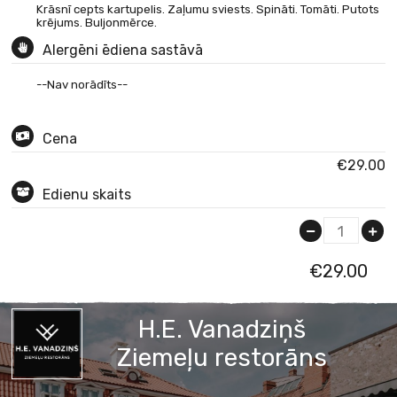
Krāsnī cepts kartupelis. Zaļumu sviests. Spināti. Tomāti. Putots
krējums. Buljonmērce.
Alergēni ēdiena sastāvā
--Nav norādīts--
Cena
€29.00
Edienu skaits
1
€
29.00
H.E. Vanadziņš
Ziemeļu restorāns