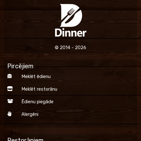
© 2014 - 2026
Pircējiem
Meklēt ēdienu
Meklēt restorānu
Ēdienu piegāde
Alergēni
Restorāniem