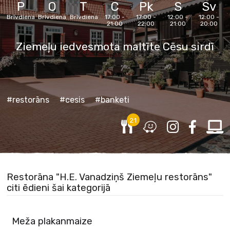
P
O
T
C
Pk
S
Sv
Brīvdiena
Brīvdiena
Brīvdiena
17:00 -
17:00 -
12:00 -
12:00 -
21:00
22:00
21:00
20:00
Ziemeļu iedvesmota maltīte Cēsu sirdī
#restorāns
#cesis
#banketi
21
Restorāna "H.E. Vanadziņš Ziemeļu restorāns"
citi ēdieni šai kategorijā
Meža plakanmaize