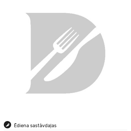
Ēdiena sastāvdaļas