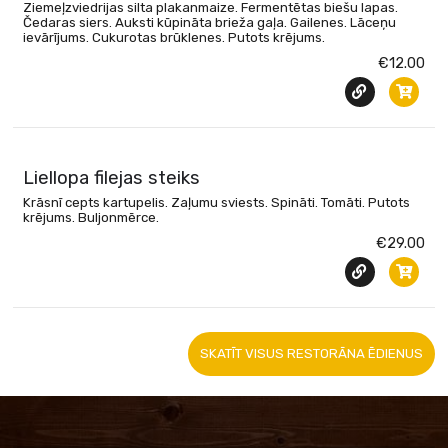
Ziemeļzviedrijas silta plakanmaize. Fermentētas biešu lapas.
Čedaras siers. Auksti kūpināta brieža gaļa. Gailenes. Lāceņu
ievārījums. Cukurotas brūklenes. Putots krējums.
€12.00
Liellopa filejas steiks
Krāsnī cepts kartupelis. Zaļumu sviests. Spināti. Tomāti. Putots
krējums. Buljonmērce.
€29.00
SKATĪT VISUS RESTORĀNA ĒDIENUS