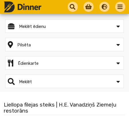
Meklēt ēdienu
Pilsēta
Ēdienkarte
Meklēt
Liellopa filejas steiks | H.E. Vanadziņš Ziemeļu
restorāns