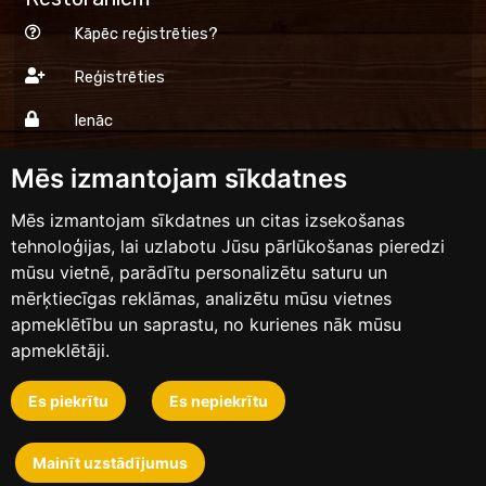
Kāpēc reģistrēties?
Reģistrēties
Ienāc
Mēs izmantojam sīkdatnes
Dinner.lv
Mēs izmantojam sīkdatnes un citas izsekošanas
tehnoloģijas, lai uzlabotu Jūsu pārlūkošanas pieredzi
Lietošanas noteikumi
mūsu vietnē, parādītu personalizētu saturu un
Privātums
mērķtiecīgas reklāmas, analizētu mūsu vietnes
apmeklētību un saprastu, no kurienes nāk mūsu
Sazinies ar mums
apmeklētāji.
Es piekrītu
Es nepiekrītu
Dizains un izstrāde
Mainīt uzstādījumus