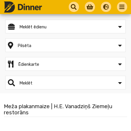
Meklēt ēdienu
Pilsēta
Ēdienkarte
Meklēt
Meža plakanmaize | H.E. Vanadziņš Ziemeļu
restorāns