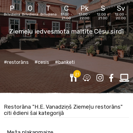
P
O
T
C
Pk
S
Sv
Brīvdiena
Brīvdiena
Brīvdiena
17:00 -
17:00 -
12:00 -
12:00 -
21:00
22:00
21:00
20:00
Ziemeļu iedvesmota maltīte Cēsu sirdī
#restorāns
#cesis
#banketi
21
Restorāna "H.E. Vanadziņš Ziemeļu restorāns"
citi ēdieni šai kategorijā
Meža plakanmaize