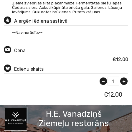
Ziemeļzviedrijas silta plakanmaize. Fermentētas biešu lapas.
Čedaras siers. Auksti kūpināta brieža gaļa. Gailenes. Lāceņu
ievārījums. Cukurotas brūklenes. Putots krējums.
Alergēni ēdiena sastāvā
--Nav norādīts--
Cena
€12.00
Edienu skaits
1
€
12.00
H.E. Vanadziņš
Ziemeļu restorāns