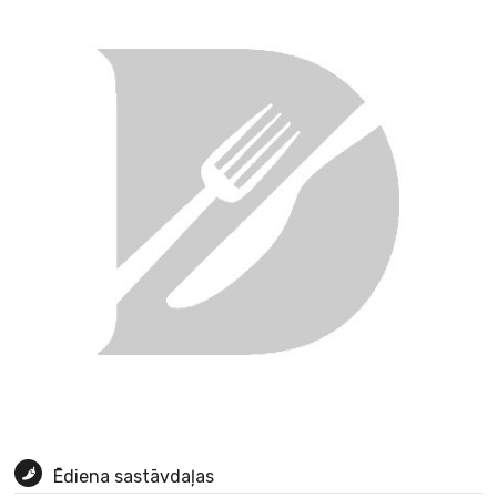
Ēdiena sastāvdaļas