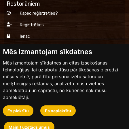
Restorāniem
Kāpēc reģistrēties?
Reģistrēties
Ienāc
Mēs izmantojam sīkdatnes
Dinner.lv
Mēs izmantojam sīkdatnes un citas izsekošanas
tehnoloģijas, lai uzlabotu Jūsu pārlūkošanas pieredzi
Lietošanas noteikumi
mūsu vietnē, parādītu personalizētu saturu un
Privātums
mērķtiecīgas reklāmas, analizētu mūsu vietnes
apmeklētību un saprastu, no kurienes nāk mūsu
Sazinies ar mums
apmeklētāji.
Es piekrītu
Es nepiekrītu
Dizains un izstrāde
Mainīt uzstādījumus