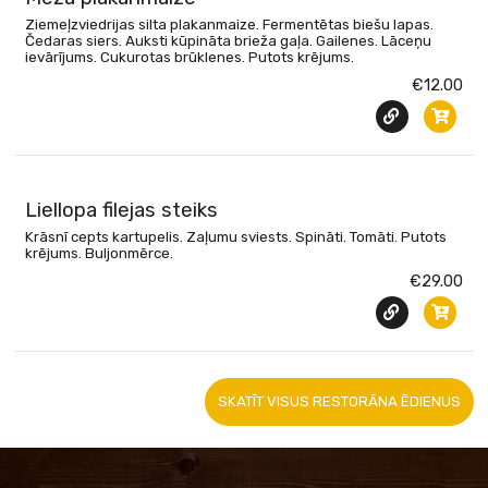
Ziemeļzviedrijas silta plakanmaize. Fermentētas biešu lapas.
Čedaras siers. Auksti kūpināta brieža gaļa. Gailenes. Lāceņu
ievārījums. Cukurotas brūklenes. Putots krējums.
€12.00
Liellopa filejas steiks
Krāsnī cepts kartupelis. Zaļumu sviests. Spināti. Tomāti. Putots
krējums. Buljonmērce.
€29.00
SKATĪT VISUS RESTORĀNA ĒDIENUS