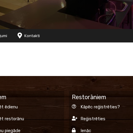
jumi
Kontakti
iem
Restorāniem
ēt ēdienu
Kāpēc reģistrēties?
ēt restorānu
Reģistrēties
nu piegāde
Ienāc