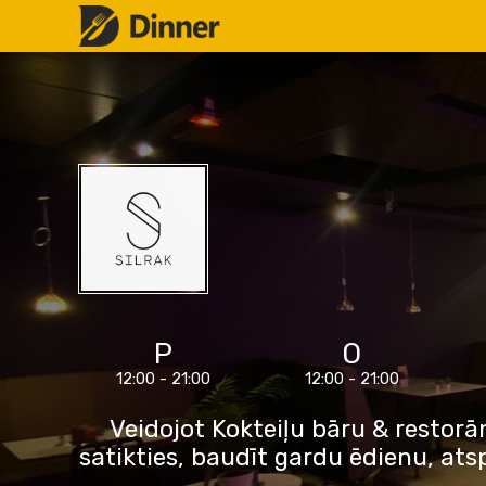
P
O
12:00 - 21:00
12:00 - 21:00
Veidojot Kokteiļu bāru & restorān
satikties, baudīt gardu ēdienu, ats