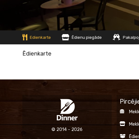
Edienkarte
Ēdienu piegāde
Pakalpo
Ēdienkarte
Pircēj
Mekl
Mekl
© 2014 - 2026
Ēdie