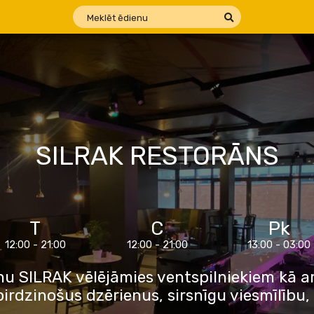
SILRAK RESTORĀNS
T
C
Pk
12:00 - 21:00
12:00 - 21:00
13:00 - 03:00
u SILRAK vēlējāmies ventspilniekiem kā arī
pirdzinošus dzērienus, sirsnīgu viesmīlību