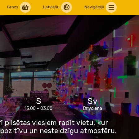
Grozs
Latviešu
Navigācija
S
Sv
13:00 - 03:00
Brīvdiena
 pilsētas viesiem radīt vietu, kur
, pozitīvu un nesteidzīgu atmosfēru.