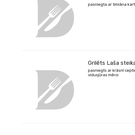
pasniegta ar timiāna kar
S
Grilēts Laša steik
pasniegts ar krāsnī cept
vidusjūras mērci