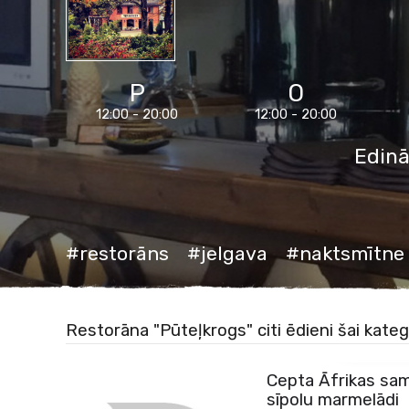
P
O
12:00 - 20:00
12:00 - 20:00
Edinā
#restorāns
#jelgava
#naktsmītne
S
Restorāna "Pūteļkrogs" citi ēdieni šai kateg
Cepta Āfrikas sama
sīpolu marmelādi