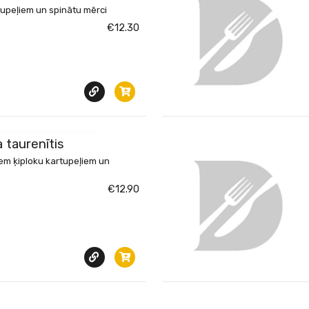
tupeļiem un spinātu mērci
€12.30
KATĪT ĒDIENU
a taurenītis
iem ķiploku kartupeļiem un
€12.90