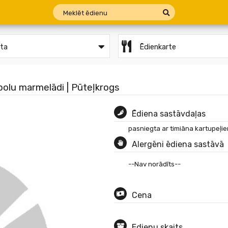
ēta
Ēdienkarte
īpolu marmelādi | Pūteļkrogs
Ēdiena sastāvdaļas
pasniegta ar timiāna kartupeļi
Alergēni ēdiena sastāvā
--Nav norādīts--
Cena
Edienu skaits