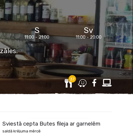
S
Sv
11:00 - 21:00
11:00 - 20:00
zāles.
37
SKATĪT ĒDIENU
Sviestā cepta Butes fileja ar garnelēm
saldā krējuma mērcē