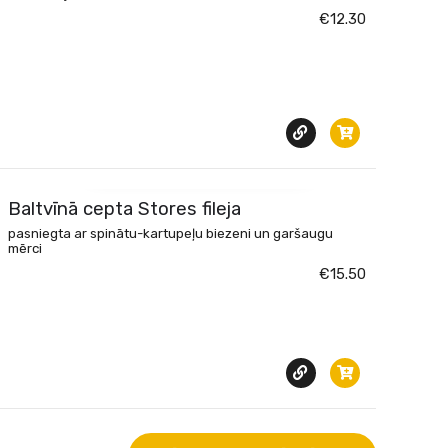
€12.30
SKATĪT ĒDIENU
Baltvīnā cepta Stores fileja
pasniegta ar spinātu-kartupeļu biezeni un garšaugu
mērci
€15.50