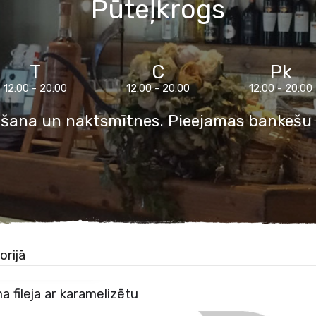
Pūteļkrogs
T
C
Pk
12:00 - 20:00
12:00 - 20:00
12:00 - 20:00
šana un naktsmītnes. Pieejamas bankešu 
KATĪT ĒDIENU
orijā
 fileja ar karamelizētu