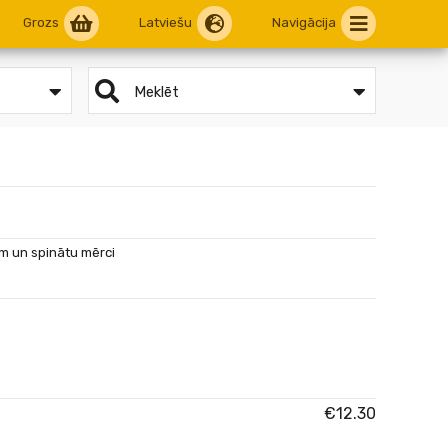
Grozs
Latviešu
Navigācija
Meklēt
em un spinātu mērci
€12.30