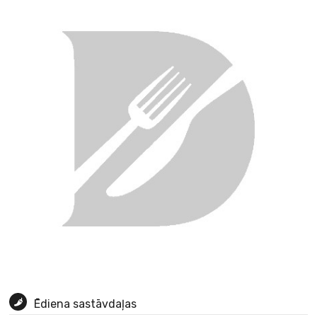
Ēdiena sastāvdaļas