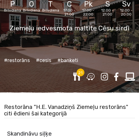
P
O
T
C
Pk
S
Sv
Brīvdiena
Brīvdiena
Brīvdiena
17:00 -
17:00 -
12:00 -
12:00 -
21:00
22:00
21:00
20:00
Ziemeļu iedvesmota maltīte Cēsu sirdī
#restorāns
#cesis
#banketi
21
Restorāna "H.E. Vanadziņš Ziemeļu restorāns"
citi ēdieni šai kategorijā
Skandināvu siļķe