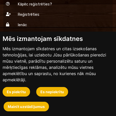
Kāpēc reģistrēties?
Reģistrēties
Ienāc
Mēs izmantojam sīkdatnes
Dinner.lv
Mēs izmantojam sīkdatnes un citas izsekošanas
tehnoloģijas, lai uzlabotu Jūsu pārlūkošanas pieredzi
Lietošanas noteikumi
mūsu vietnē, parādītu personalizētu saturu un
Privātums
mērķtiecīgas reklāmas, analizētu mūsu vietnes
apmeklētību un saprastu, no kurienes nāk mūsu
Sazinies ar mums
apmeklētāji.
Es piekrītu
Es nepiekrītu
Dizains un izstrāde
Mainīt uzstādījumus