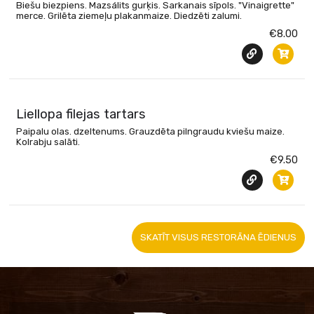
Biešu biezpiens. Mazsálits gurķis. Sarkanais sīpols. "Vinaigrette"
merce. Grilēta ziemeļu plakanmaize. Diedzēti zalumi.
€8.00
Liellopa filejas tartars
Paipalu olas. dzeltenums. Grauzdēta pilngraudu kviešu maize.
Kolrabju salāti.
€9.50
SKATĪT VISUS RESTORĀNA ĒDIENUS