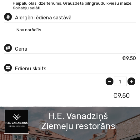
Paipalu olas. dzeltenums. Grauzdēta pilngraudu kviešu maize.
Kolrabju salāti.
Alergēni ēdiena sastāvā
--Nav norādīts--
Cena
€9.50
Edienu skaits
1
€
9.50
H.E. Vanadziņš
Ziemeļu restorāns