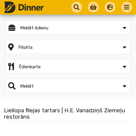
Meklēt ēdienu
Pilsēta
Ēdienkarte
Meklēt
Liellopa filejas tartars | H.E. Vanadziņš Ziemeļu
restorāns