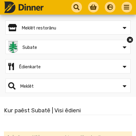
Meklēt restorānu
Subate
Ēdienkarte
Meklēt
Kur paēst Subatē | Visi ēdieni