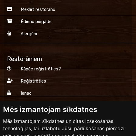
Meklēt restorānu
Ēdienu piegāde
Alergēni
Restorāniem
Kāpēc reģistrēties?
Reģistrēties
Ienāc
Mēs izmantojam sīkdatnes
Dinner.lv
Mēs izmantojam sīkdatnes un citas izsekošanas
tehnoloģijas, lai uzlabotu Jūsu pārlūkošanas pieredzi
Lietošanas noteikumi
mūsu vietnē, parādītu personalizētu saturu un