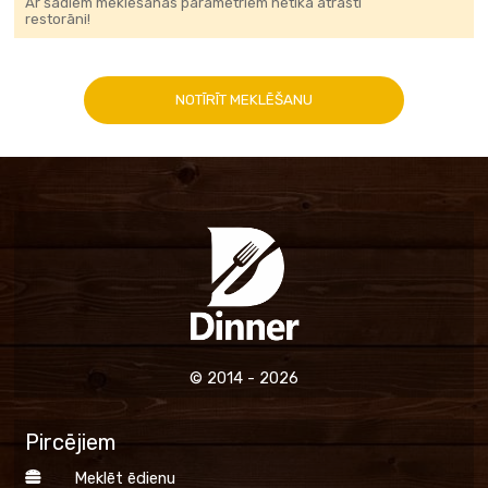
Ar šadiem meklēšanas parametriem netika atrasti
restorāni!
NOTĪRĪT MEKLĒŠANU
© 2014 - 2026
Pircējiem
Meklēt ēdienu