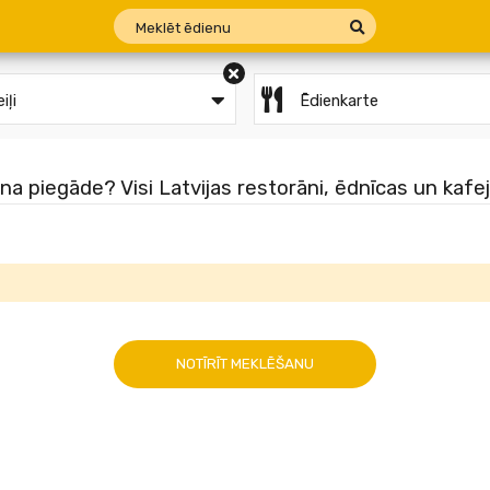
iļi
Ēdienkarte
a piegāde? Visi Latvijas restorāni, ēdnīcas un kafej
NOTĪRĪT MEKLĒŠANU