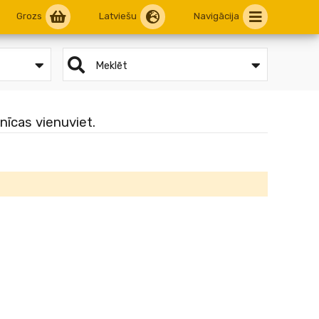
Grozs
Latviešu
Navigācija
Meklēt
nīcas vienuviet.