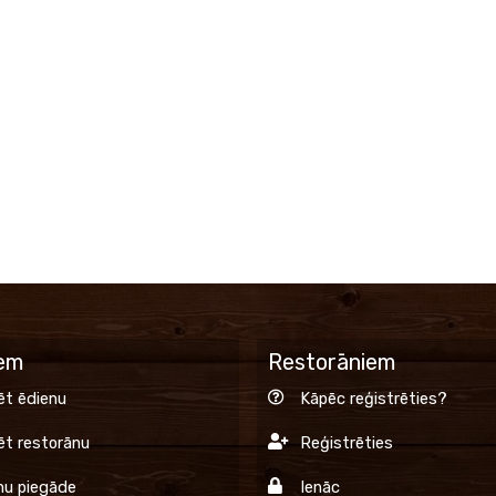
iem
Restorāniem
ēt ēdienu
Kāpēc reģistrēties?
ēt restorānu
Reģistrēties
nu piegāde
Ienāc