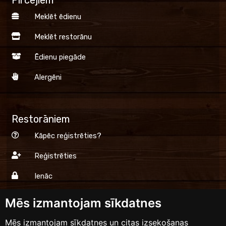
Meklēt ēdienu
Meklēt restorānu
Ēdienu piegāde
Alergēni
Restorāniem
Kāpēc reģistrēties?
Reģistrēties
Ienāc
Mēs izmantojam sīkdatnes
Dinner.lv
Mēs izmantojam sīkdatnes un citas izsekošanas