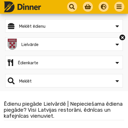
Meklēt ēdienu
Lielvārde
Ēdienkarte
Meklēt
Ēdienu piegāde Lielvārdē | Nepieciešama ēdiena
piegāde? Visi Latvijas restorāni, ēdnīcas un
kafejnīcas vienuviet.